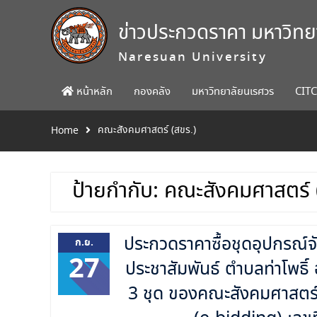
Skip
to
ข่าวประกวดราคา มหาวิท
content
Naresuan University
หน้าหลัก
กองคลัง
มหาวิทยาลัยนเรศวร
CIT
คณะสังคมศาสตร์ (สขร.)
Home
ป้ายกำกับ:
คณะสังคมศาสตร์ 
ประกวดราคาซื้อชุดอุปกรณ์จัด
ก.ย.
27
ประชาสัมพันธ์ ตำบลท่าโพธิ
3 ชุด ของคณะสังคมศาสตร์ (ค